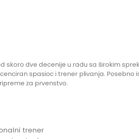
 od skoro dve decenije u radu sa širokim spr
licenciran spasioc i trener plivanja. Posebno i
ripreme za prvenstvo.
sonalni trener