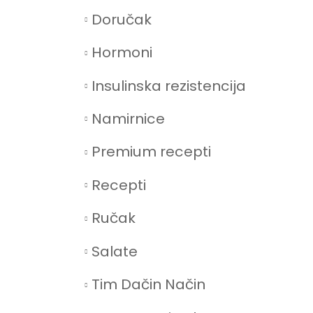
Doručak
Hormoni
Insulinska rezistencija
Namirnice
Premium recepti
Recepti
Ručak
Salate
Tim Dačin Način