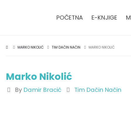
POČETNA
E-KNJIGE
M
MARKO NIKOLIĆ
TIM DAČIN NAČIN
MARKO NIKOLIĆ
Marko Nikolić
By
Damir Bracić
Tim Dačin Način