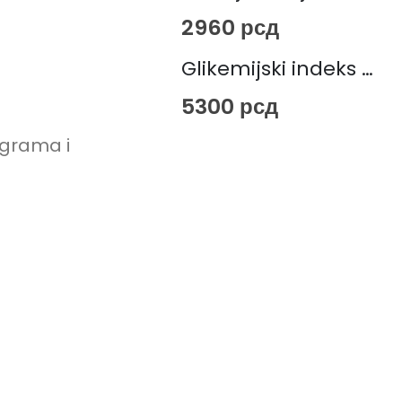
2960
рсд
Glikemijski indeks & Glikemijsko opterećenje (E-KNJIGA)
5300
рсд
ograma i
ik Tok
Podržavano
plaćanje