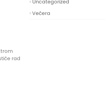
Uncategorized
Večera
ektrom
stiče rad