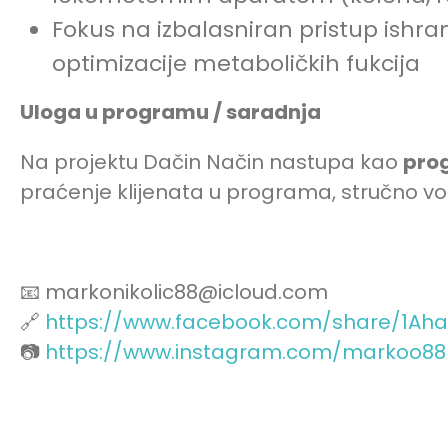
Fokus na izbalasniran pristup ishra
optimizacije metaboličkih fukcija
Uloga u programu / saradnja
Na projektu Dačin Način nastupa kao
pro
praćenje klijenata u programa, stručno vo
Dačin Način You
D
Tube
I
📧 markonikolic88@icloud.com
🔗
https://www.facebook.com/share/1Aha
📷
https://www.instagram.com/markoo88