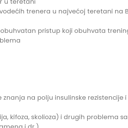
 u teretani
odećih trenera u najvećoj teretani na 
eobuhvatan pristup koji obuhvata trenin
roblema
 znanja na polju insulinske rezistencije i
ja, kifoza, skolioza) i drugih problema sa
amena i dr.)