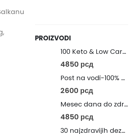
Balkanu
g,
PROIZVODI
100 Keto & Low Carb recepata Vol.2 (E-KNJIGA)
4850
рсд
Post na vodi-100% vegan (E-Knjiga)
2600
рсд
Mesec dana do zdravlja - 30 doručak salata (E-Knjiga)
4850
рсд
30 najzdravijih dezerta (E-KNJIGA)