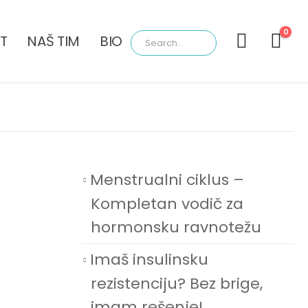
0
T
NAŠ TIM
BIO
Menstrualni ciklus –
Kompletan vodič za
hormonsku ravnotežu
Imaš insulinsku
rezistenciju? Bez brige,
imam rešenje!