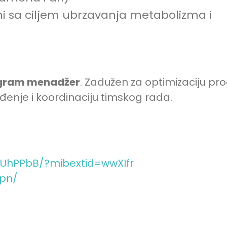
ni sa ciljem ubrzavanja metabolizma i
gram menadžer
. Zadužen za optimizaciju pr
đenje i koordinaciju timskog rada.
ačin Način
Dačin način T
nstagram
UhPPbB/?mibextid=wwXIfr
pn/
Dačin Način © 2025. Sva prava zadržana.