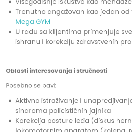
Višegodišnje iskustvo kao menadžer
Trenutno angažovan kao jedan od v
Mega GYM
U radu sa klijentima primenjuje sv
ishranu i korekciju zdravstvenih p
Oblasti interesovanja i stručnosti
Posebno se bavi:
Aktivno istraživanje i unapredjivanje
sindroma policističnih jajnika
Korekcija posture leđa (diskus herni
lokomotornim aparatom (kolena, r