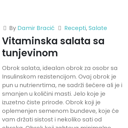
By
Damir Bracić
Recepti
,
Salate
Vitaminska salata sa
tunjevinom
Obrok salata, idealan obrok za osobr sa
Insulinskom rezistencijom. Ovaj obrok je
pun u nutrienrtima, ne sadrži šećere ali je i
smanjen u količini masti. Jelo koje je
izuzetno čiste prirode. Obrok koji je
oplemenjen semenom bundeve, koje će
vam držati sistost i nekoliko sati od
obroka. Obrok koji zahteva minimalno...