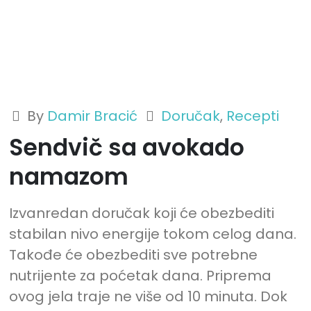
By
Damir Bracić
Doručak
,
Recepti
Sendvič sa avokado
namazom
Izvanredan doručak koji će obezbediti
stabilan nivo energije tokom celog dana.
Takođe će obezbediti sve potrebne
nutrijente za poćetak dana. Priprema
ovog jela traje ne više od 10 minuta. Dok