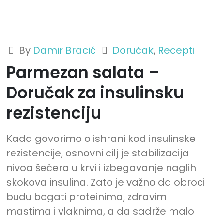
By
Damir Bracić
Doručak
,
Recepti
Parmezan salata –
Doručak za insulinsku
rezistenciju
Kada govorimo o ishrani kod insulinske
rezistencije, osnovni cilj je stabilizacija
nivoa šećera u krvi i izbegavanje naglih
skokova insulina. Zato je važno da obroci
budu bogati proteinima, zdravim
mastima i vlaknima, a da sadrže malo