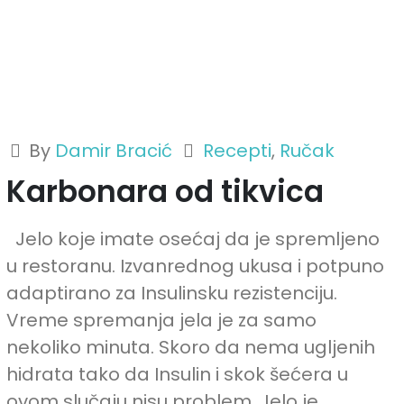
By
Damir Bracić
Recepti
,
Ručak
Karbonara od tikvica
Jelo koje imate osećaj da je spremljeno
u restoranu. Izvanrednog ukusa i potpuno
adaptirano za Insulinsku rezistenciju.
Vreme spremanja jela je za samo
nekoliko minuta. Skoro da nema ugljenih
hidrata tako da Insulin i skok šećera u
ovom slučaju nisu problem. Jelo je