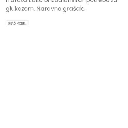
glukozom. Naravno grašak...
READ MORE...