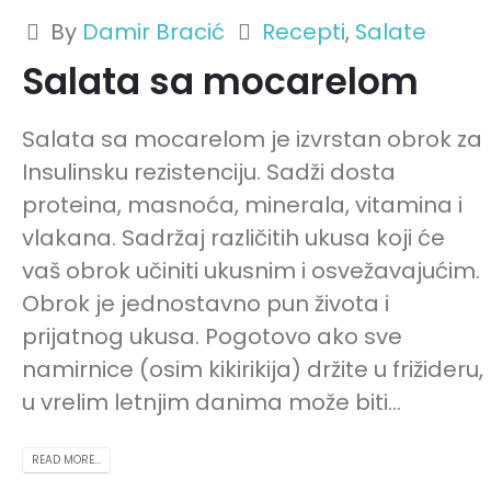
By
Damir Bracić
Recepti
,
Salate
Salata sa mocarelom
Salata sa mocarelom je izvrstan obrok za
Insulinsku rezistenciju. Sadži dosta
proteina, masnoća, minerala, vitamina i
vlakana. Sadržaj različitih ukusa koji će
vaš obrok učiniti ukusnim i osvežavajućim.
Obrok je jednostavno pun života i
Dačin Način You
D
prijatnog ukusa. Pogotovo ako sve
Tube
I
namirnice (osim kikirikija) držite u frižideru,
u vrelim letnjim danima može biti...
READ MORE...