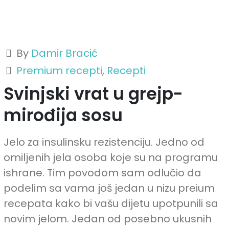
By
Damir Bracić
Premium recepti
,
Recepti
Svinjski vrat u grejp-
mirođija sosu
Jelo za insulinsku rezistenciju. Jedno od
omiljenih jela osoba koje su na programu
ishrane. Tim povodom sam odlučio da
podelim sa vama još jedan u nizu preium
recepata kako bi vašu dijetu upotpunili sa
novim jelom. Jedan od posebno ukusnih