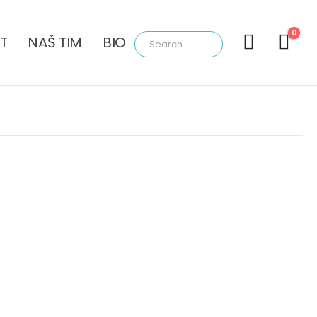
0
T
NAŠ TIM
BIO