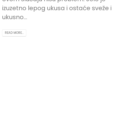
izuzetno lepog ukusa i ostaće sveže i
ukusno...
READ MORE...