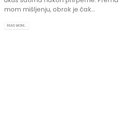
mom mišljenju, obrok je čak...
READ MORE...