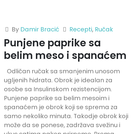
By
Damir Bracić
Recepti
,
Ručak
Punjene paprike sa
belim meso i spanaćem
Odličan ručak sa smanjenim unosom
ugljenih hidrata. Obrok je idealan za
osobe sa Insulinskom rezistencijom.
Punjene paprike sa belim mesoim i
spanaćem je obrok koji se sprema za
samo nekoliko minuta. Takodje obrok koji
može da se ponese, zadržava svežinu i
ukus satima nakon prirpeme. Prema