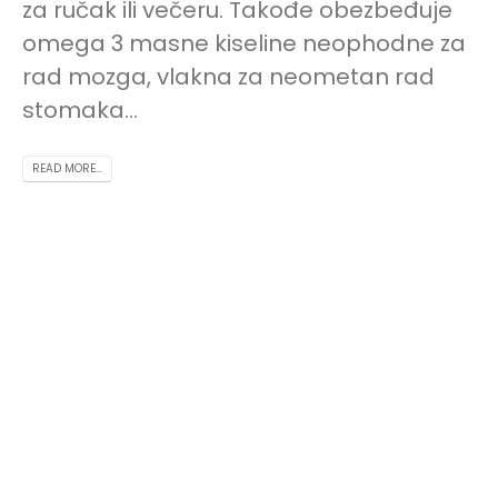
za ručak ili večeru. Takođe obezbeđuje
omega 3 masne kiseline neophodne za
rad mozga, vlakna za neometan rad
stomaka...
READ MORE...