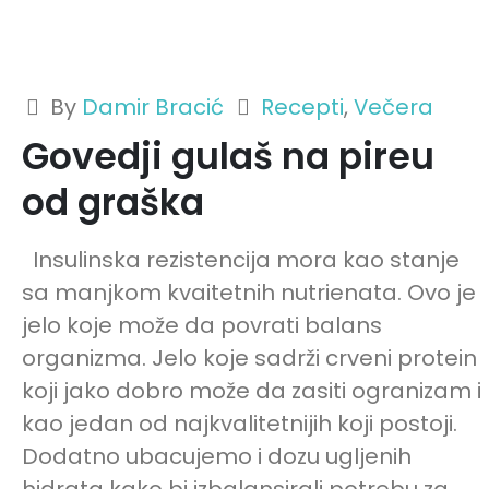
By
Damir Bracić
Recepti
,
Večera
Govedji gulaš na pireu
od graška
Insulinska rezistencija mora kao stanje
sa manjkom kvaitetnih nutrienata. Ovo je
jelo koje može da povrati balans
organizma. Jelo koje sadrži crveni protein
koji jako dobro može da zasiti ogranizam i
kao jedan od najkvalitetnijih koji postoji.
Dodatno ubacujemo i dozu ugljenih
hidrata kako bi izbalansirali potrebu za