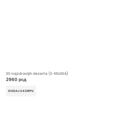
30 najzdravijih dezerta (E-KNJIGA)
2960
рсд
DODAJ U KORPU