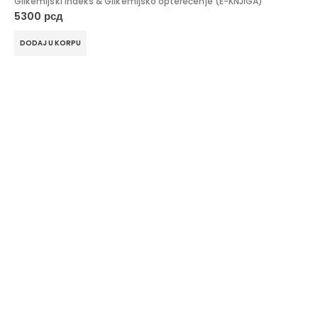
Glikemijski indeks & Glikemijsko opterećenje (E-KNJIGA)
5300
рсд
DODAJ U KORPU