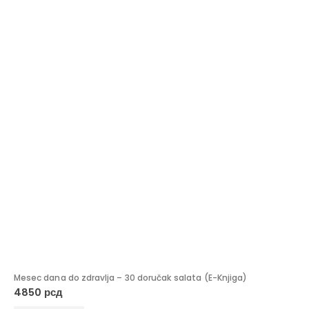
Mesec dana do zdravlja – 30 doručak salata (E-Knjiga)
4850
рсд