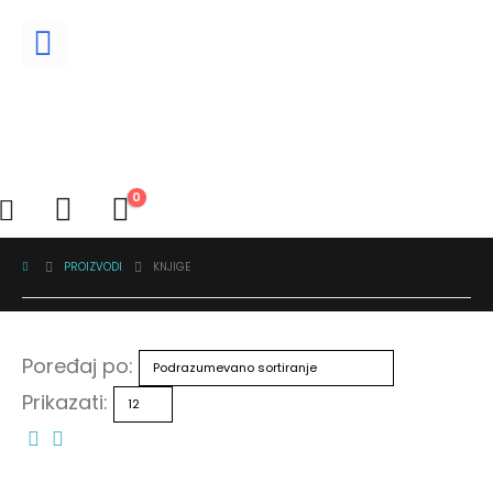
0
PROIZVODI
KNJIGE
Poređaj po:
Prikazati: