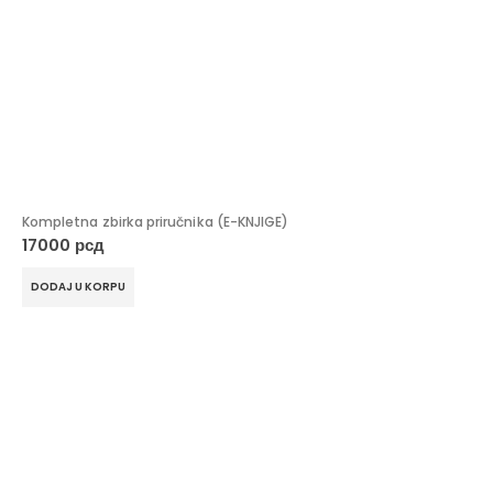
Kompletna zbirka priručnika (E-KNJIGE)
17000
рсд
DODAJ U KORPU