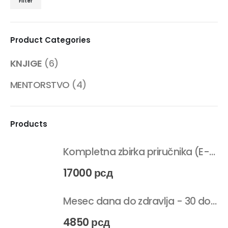
Filter
cena
cena
Product Categories
KNJIGE
(6)
MENTORSTVO
(4)
Products
Dačin način Tik Tok
Kompletna zbirka priručnika (E-KNJIGE)
17000
рсд
Mesec dana do zdravlja - 30 doručak salata (E-Knjiga)
4850
рсд