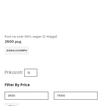
Dačin Način You Tube
Post na vodi-100% vegan (E-Knjiga)
2600
рсд
DODAJ U KORPU
Prikazati:
Filter By Price
Dačin Način Instagram
Minimalna
Maksimalna