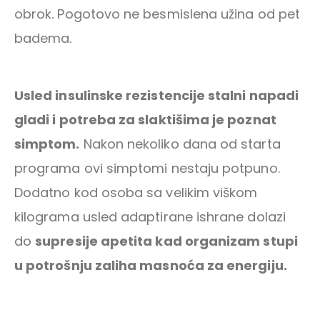
obrok. Pogotovo ne besmislena užina od pet
badema.
Usled insulinske rezistencije stalni napadi
gladi i potreba za slaktišima je poznat
simptom.
Nakon nekoliko dana od starta
programa ovi simptomi nestaju potpuno.
Dodatno kod osoba sa velikim viškom
Dačin Način You Tube
kilograma usled adaptirane ishrane dolazi
do
supresije apetita kad organizam stupi
u potrošnju zaliha masnoća za energiju.