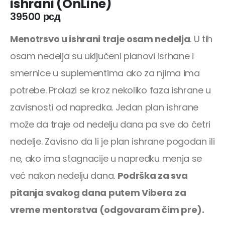
ishrani (OnLine)
39500
рсд
Menotrsvo u ishrani traje osam nedelja
. U tih
osam nedelja su uključeni planovi isrhane i
smernice u suplementima ako za njima ima
potrebe. Prolazi se kroz nekoliko faza ishrane u
zavisnosti od napredka. Jedan plan ishrane
može da traje od nedelju dana pa sve do četri
nedelje. Zavisno da li je plan ishrane pogodan ili
ne, ako ima stagnacije u napredku menja se
već nakon nedelju dana.
Podrška za sva
pitanja svakog dana putem Vibera za
vreme mentorstva (odgovaram čim pre).