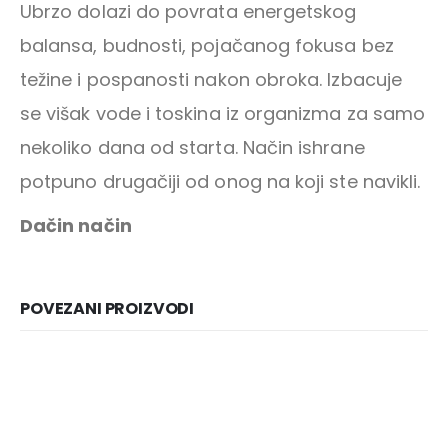
Ubrzo dolazi do povrata energetskog
balansa, budnosti, pojačanog fokusa bez
težine i pospanosti nakon obroka. Izbacuje
se višak vode i toskina iz organizma za samo
nekoliko dana od starta. Način ishrane
Dačin Način Instagram
potpuno drugačiji od onog na koji ste navikli.
Dačin način
POVEZANI PROIZVODI