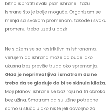
bitno ispratiti svaki plan ishrane i fazu
ishrane što je bolje moguće. Organizam se
menja sa svakom promenom, takođe i svaku
promenu treba uzeti u obzir.
Ne slažem se sa restriktivnim ishranama,
verujem da ishrana može da bude jako
ukusna bez previše truda oko spremanja.
Glad je neprihvatljiva i smatram da ne
treba da se gladuje da bi se skinula kilaža.
Moji planovi ishrane se baziraju na tri obroka
bez užina. Smatram da su užine potrebne
samo u slučaju ako niste jeli dovoljno za