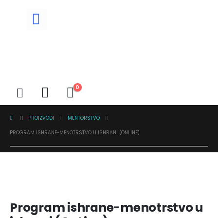
0
PROIZVODI
MENTORSTVO
PROGRAM ISHRANE-MENOTRSTVO U ISHRANI (ONLINE)
Program ishrane-menotrstvo u