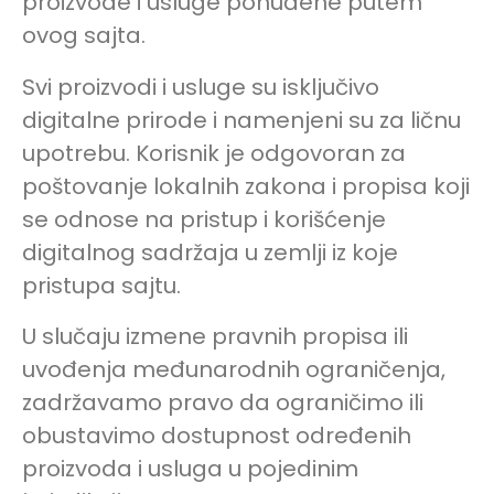
proizvode i usluge ponuđene putem
ovog sajta.
Svi proizvodi i usluge su isključivo
digitalne prirode i namenjeni su za ličnu
upotrebu. Korisnik je odgovoran za
poštovanje lokalnih zakona i propisa koji
se odnose na pristup i korišćenje
digitalnog sadržaja u zemlji iz koje
pristupa sajtu.
U slučaju izmene pravnih propisa ili
uvođenja međunarodnih ograničenja,
zadržavamo pravo da ograničimo ili
obustavimo dostupnost određenih
proizvoda i usluga u pojedinim