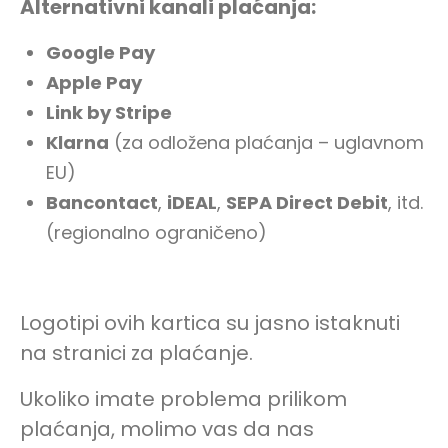
Alternativni kanali plaćanja:
Google Pay
Dačin način Tik Tok
Apple Pay
Link by Stripe
Klarna
(za odložena plaćanja – uglavnom
EU)
Bancontact
,
iDEAL
,
SEPA Direct Debit
, itd.
(regionalno ograničeno)
Logotipi ovih kartica su jasno istaknuti
na stranici za plaćanje.
Ukoliko imate problema prilikom
Podržavano plaćanje
plaćanja, molimo vas da nas