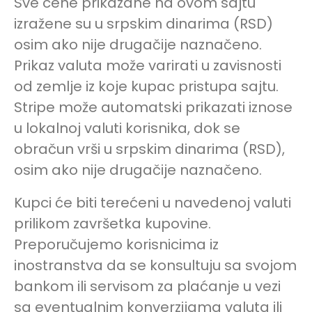
Sve cene prikazane na ovom sajtu
izražene su u srpskim dinarima (RSD)
osim ako nije drugačije naznačeno.
Prikaz valuta može varirati u zavisnosti
od zemlje iz koje kupac pristupa sajtu.
Stripe može automatski prikazati iznose
u lokalnoj valuti korisnika, dok se
obračun vrši u srpskim dinarima (RSD),
osim ako nije drugačije naznačeno.
Kupci će biti terećeni u navedenoj valuti
prilikom završetka kupovine.
Preporučujemo korisnicima iz
inostranstva da se konsultuju sa svojom
bankom ili servisom za plaćanje u vezi
sa eventualnim konverzijama valuta ili