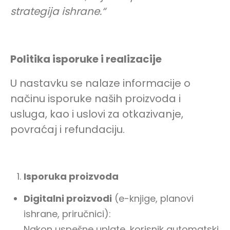
strategija ishrane.“
Politika isporuke i realizacije
U nastavku se nalaze informacije o
načinu isporuke naših proizvoda i
usluga, kao i uslovi za otkazivanje,
povraćaj i refundaciju.
Isporuka proizvoda
Digitalni proizvodi
(e-knjige, planovi
ishrane, priručnici):
Nakon uspešne uplate, korisnik automatski