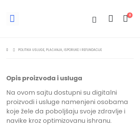
0
POLITIKA USLUGE, PLAĆANJA, ISPORUKE I REFUNDACIJE
Opis proizvoda i usluga
Na ovom sajtu dostupni su digitalni
proizvodi i usluge namenjeni osobama
koje žele da poboljšaju svoje zdravlje i
navike kroz optimizovanu ishranu.