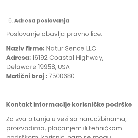
Adresa poslovanja
Poslovanje obavlja pravno lice:
Naziv firme:
Natur Sence LLC
Adresa:
16192 Coastal Highway,
Delaware 19958, USA
Matični broj :
7500680
Kontakt informacije korisničke podrške
Za sva pitanja u vezi sa narudžbinama,
proizvodima, plaćanjem ili tehničkom
podrškom, korisnici nam se mogu