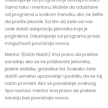
Vama tako i mentoru. Možete da oduistane
Dačin način Tik Tok
od programa u svakom trenutku ako ne želite
da pratite jelovnik. Sa tim da ćete od nas
uvek dobiti adaptaciju jelovnika koja je
pogtrebna. Odustajanje od programa je bez
mogućnosti povraćaja novca.
Mentor (Dačin Način) ima pravo da prekine
saradnju ako se ne pridžavate jelovnika,
jedete slatkiše, grickalice itd. Svakako ćete
dobiti usmeno upozorenje i podršku da se taj
način promeni. Ako se ponašanje ovakvog
Podržavano plaćanje
tipa nastavi, mentor ima pravo da prekine
saranju bez povraćaja novca.