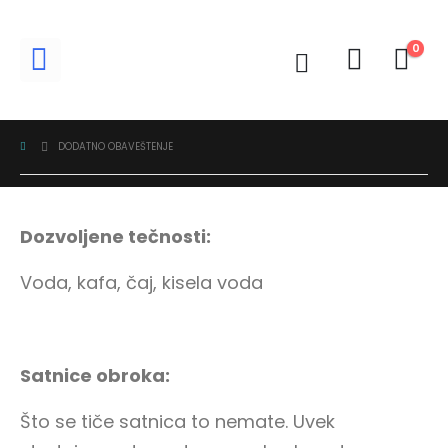
0
DODATNO OBAVEŠTENJE
Dozvoljene tečnosti:
Voda, kafa, čaj, kisela voda
Satnice obroka:
Što se tiče satnica to nemate. Uvek