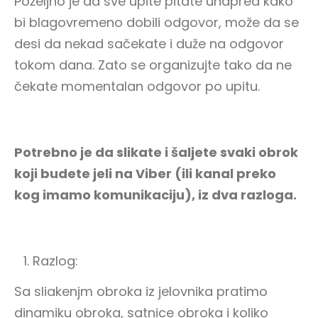
Poželjno je da sve upite pitate unapred kako
bi blagovremeno dobili odgovor, može da se
desi da nekad sačekate i duže na odgovor
tokom dana. Zato se organizujte tako da ne
čekate momentalan odgovor po upitu.
Potrebno je da slikate i šaljete svaki obrok
koji budete jeli na Viber (ili kanal preko
kog imamo komunikaciju), iz dva razloga.
Dačin Način You Tube
Razlog:
Sa sliakenjm obroka iz jelovnika pratimo
dinamiku obroka, satnice obroka i koliko