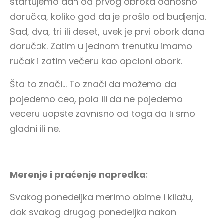
startujemo dan od prvog obroka odnosno
doručka, koliko god da je prošlo od budjenja.
Sad, dva, tri ili deset, uvek je prvi obork dana
doručak. Zatim u jednom trenutku imamo
ručak i zatim večeru kao opcioni obork.
Šta to znači… To znači da možemo da
pojedemo ceo, pola ili da ne pojedemo
večeru uopšte zavnisno od toga da li smo
gladni ili ne.
Merenje i praćenje napredka:
Svakog ponedeljka merimo obime i kilažu,
dok svakog drugog ponedeljka nakon