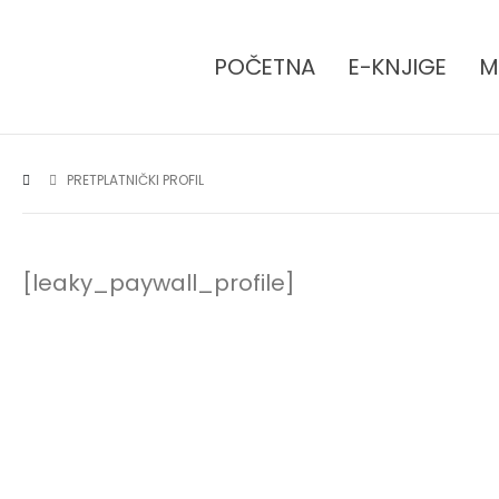
POČETNA
E-KNJIGE
M
PRETPLATNIČKI PROFIL
[leaky_paywall_profile]