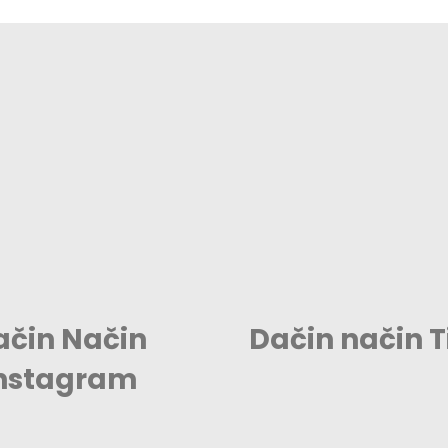
ačin Način
Dačin način T
nstagram